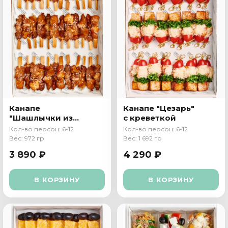
Канапе
Канапе "Цезарь"
"Шашлычки из
с креветкой
свинины"
Кол-во персон: 6-12
Кол-во персон: 6-12
Вес: 972 гр
Вес: 1 692 гр
3 890 ₽
4 290 ₽
В КОРЗИНУ
В КОРЗИНУ