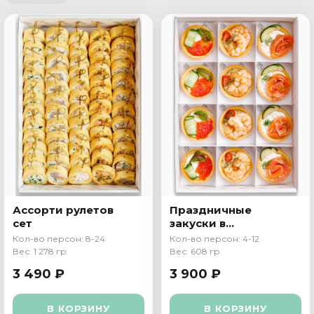
Ассорти рулетов
Праздничные
сет
закуски в
тарталетках
Кол-во персон: 8-24
Кол-во персон: 4-12
Вес: 1 278 гр
Вес: 608 гр
3 490 ₽
3 900 ₽
В КОРЗИНУ
В КОРЗИНУ