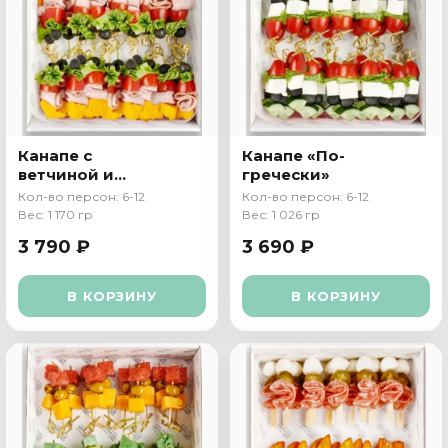
Канапе c
Канапе «По-
ветчиной и
гречески»
сыром Чеддер
Кол-во персон: 6-12
Кол-во персон: 6-12
Вес: 1 170 гр
Вес: 1 026 гр
3 790 ₽
3 690 ₽
В КОРЗИНУ
В КОРЗИНУ