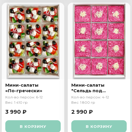
Мини-салаты
Мини-салаты
«По-гречески»
"Сельдь под
шубой"
Кол-во персон: 6-12
Кол-во персон: 4-12
Вес: 1 410 гр
Вес: 1 800 гр
3 990 ₽
2 990 ₽
В КОРЗИНУ
В КОРЗИНУ