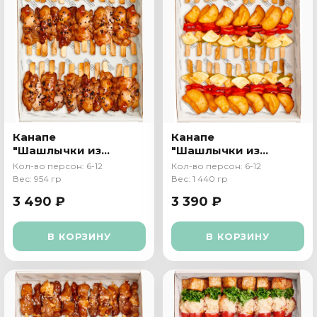
Канапе
Канапе
"Шашлычки из
"Шашлычки из
курицы"
овощей"
Кол-во персон: 6-12
Кол-во персон: 6-12
Вес: 954 гр
Вес: 1 440 гр
3 490 ₽
3 390 ₽
В КОРЗИНУ
В КОРЗИНУ