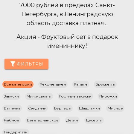
7000 рублей в пределах Санкт-
Петербурга, в Ленинградскую
область доставка платная.
Акция - Фруктовый сет в подарок
имениннику!
ФИЛЬТРЫ
Все категории
Рекомендуем
Канапе
Брускетты
Закуски
Мини-салаты
Горячие закуски
Пирожки
Выпечка
Сэндвичи
Бургеры
Шашлычки
Мясное
Рыбное
Вегетарианское
Детям
Десерты
Гендер-пати