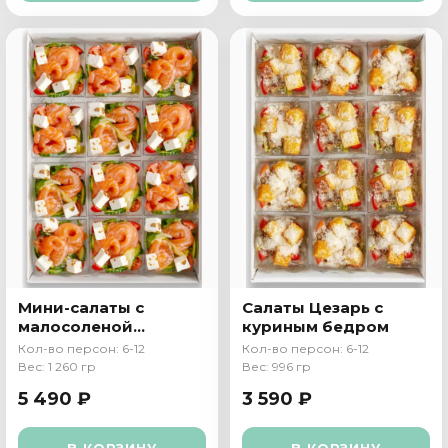
Мини-салаты с
Салаты Цезарь с
малосоленой
куриным бедром
семгой
Кол-во персон: 6-12
Кол-во персон: 6-12
Вес: 1 260 гр
Вес: 996 гр
5 490 ₽
3 590 ₽
В КОРЗИНУ
В КОРЗИНУ