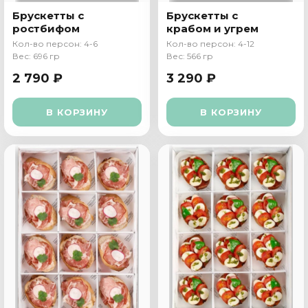
Брускетты с
Брускетты с
ростбифом
крабом и угрем
Кол-во персон: 4-6
Кол-во персон: 4-12
Вес: 696 гр
Вес: 566 гр
2 790 ₽
3 290 ₽
В КОРЗИНУ
В КОРЗИНУ