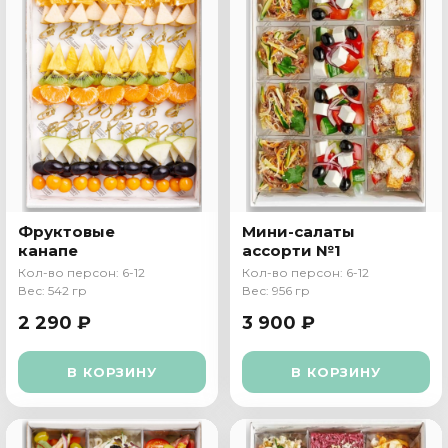
Фруктовые
Мини-салаты
канапе
ассорти №1
Кол-во персон: 6-12
Кол-во персон: 6-12
Вес: 542 гр
Вес: 956 гр
2 290 ₽
3 900 ₽
В КОРЗИНУ
В КОРЗИНУ