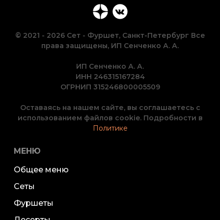
© 2021 - 2026 Сет - Фуршет, Санкт-Петербург Все
права защищены, ИП Сенченко А. А.
ИП Сенченко А. А.
ИНН 246315167284
ОГРНИП 315246800005509
Оставаясь на нашем сайте, вы соглашаетесь с
использованием файлов cookie. Подробности в
Политике
МЕНЮ
Общее меню
Сеты
Фуршеты
Десерты