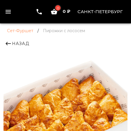
0
0 ₽
САНКТ-ПЕТЕРБУРГ
Сет-Фуршет
/
Пирожки с лососем
НАЗАД