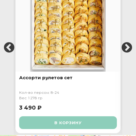
Ассорти рулетов сет
Пр
та
Кол-во персон: 8-24
Кол-
Вес: 1 278 гр
Вес:
3 490 ₽
3 
В КОРЗИНУ