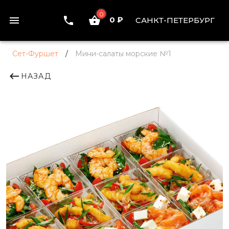
0
0 ₽
САНКТ-ПЕТЕРБУРГ
Сет-Фуршет
/
Мини-салаты морские №1
НАЗАД