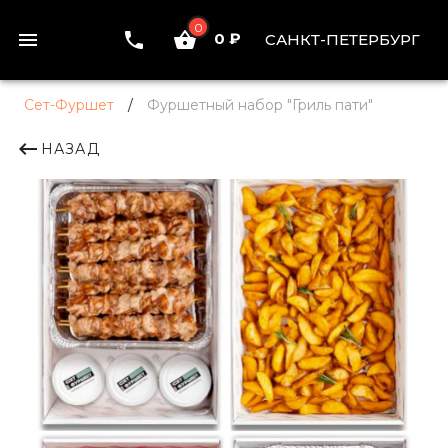
0
0 ₽
САНКТ-ПЕТЕРБУРГ
Сет-Фуршет
/
Фуршетный набор "Гриль пати"
НАЗАД