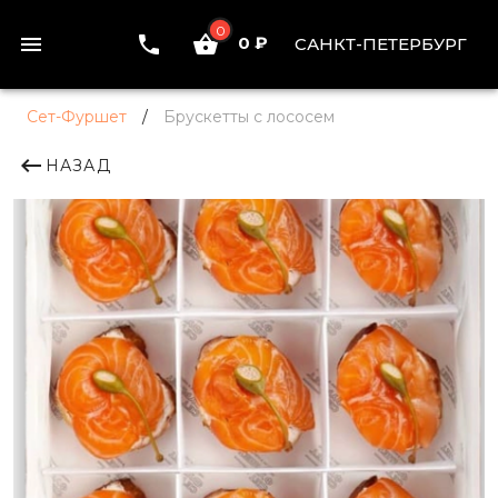
0
0 ₽
САНКТ-ПЕТЕРБУРГ
Сет-Фуршет
/
Брускетты с лососем
НАЗАД