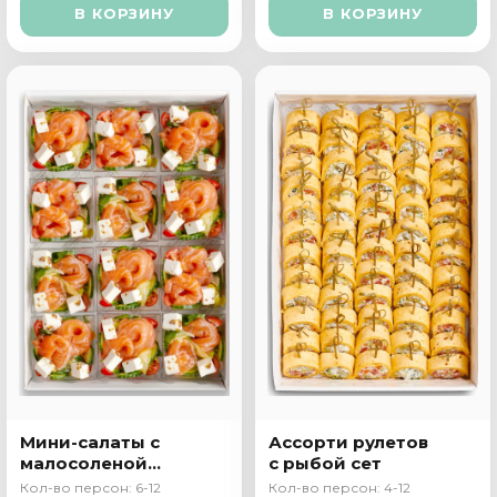
В КОРЗИНУ
В КОРЗИНУ
Мини-салаты с
Ассорти рулетов
малосоленой
с рыбой сет
семгой
Кол-во персон: 6-12
Кол-во персон: 4-12