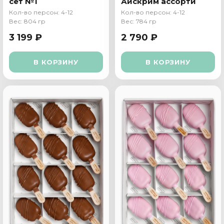
сет №1
Айскрим ассорти
Кол-во персон: 4-12
Кол-во персон: 4-12
Вес: 804 гр
Вес: 784 гр
3 199 ₽
2 790 ₽
В КОРЗИНУ
В КОРЗИНУ