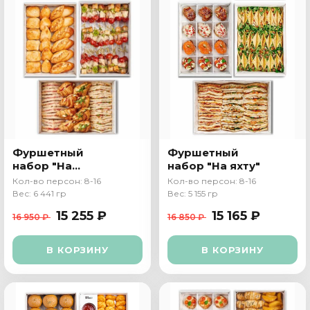
Фуршетный
Фуршетный
набор "На
набор "На яхту"
пикник"
Кол-во персон: 8-16
Кол-во персон: 8-16
Вес: 6 441 гр
Вес: 5 155 гр
15 255 ₽
15 165 ₽
16 950 ₽
16 850 ₽
В КОРЗИНУ
В КОРЗИНУ