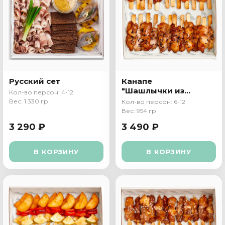
Русский сет
Канапе
"Шашлычки из
Кол-во персон: 4-12
курицы"
Вес: 1 330 гр
Кол-во персон: 6-12
Вес: 954 гр
3 290 ₽
3 490 ₽
В КОРЗИНУ
В КОРЗИНУ