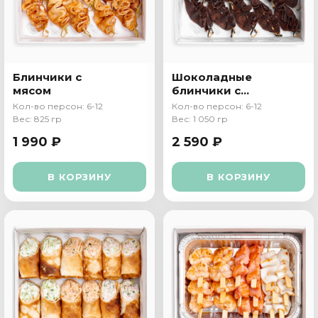
Блинчики с
Шоколадные
мясом
блинчики с
бананом
Кол-во персон: 6-12
Кол-во персон: 6-12
Вес: 825 гр
Вес: 1 050 гр
1 990 ₽
2 590 ₽
В КОРЗИНУ
В КОРЗИНУ