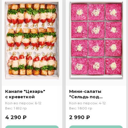
Канапе "Цезарь"
Мини-салаты
с креветкой
"Сельдь под
шубой"
Кол-во персон: 6-12
Кол-во персон: 4-12
Вес: 1 692 гр
Вес: 1 800 гр
4 290 ₽
2 990 ₽