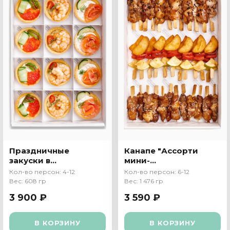
Праздничные
Канапе "Ассорти
закуски в
мини-
тарталетках
шашлычков"
Кол-во персон: 4-12
Кол-во персон: 6-12
Вес: 608 гр
Вес: 1 476 гр
3 900 ₽
3 590 ₽
В КОРЗИНУ
В КОРЗИНУ