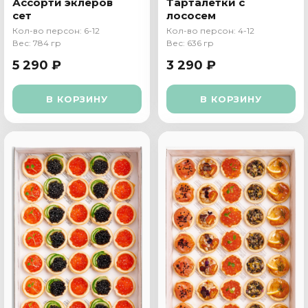
Ассорти эклеров
Тарталетки с
сет
лососем
Кол-во персон: 6-12
Кол-во персон: 4-12
Вес: 784 гр
Вес: 636 гр
5 290 ₽
3 290 ₽
В КОРЗИНУ
В КОРЗИНУ