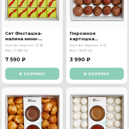
Сет Фисташка-
Пирожное
малина мини-
картошка
торт
ассорти сет
Кол-во персон: 12-18
Кол-во персон: 4-12
Вес: 2 485 гр
Вес: 1 820 гр
7 590 ₽
3 990 ₽
В КОРЗИНУ
В КОРЗИНУ