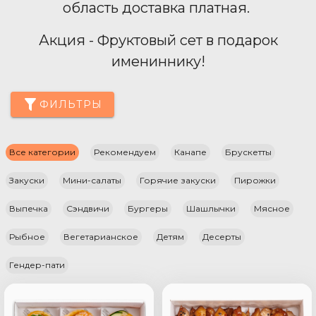
область доставка платная.
Акция - Фруктовый сет в подарок
имениннику!
ФИЛЬТРЫ
Все категории
Рекомендуем
Канапе
Брускетты
Закуски
Мини-салаты
Горячие закуски
Пирожки
Выпечка
Сэндвичи
Бургеры
Шашлычки
Мясное
Рыбное
Вегетарианское
Детям
Десерты
Гендер-пати