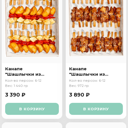
Канапе
Канапе
"Шашлычки из
"Шашлычки из
овощей"
свинины"
Кол-во персон: 6-12
Кол-во персон: 6-12
Вес: 1 440 гр
Вес: 972 гр
3 390 ₽
3 890 ₽
В КОРЗИНУ
В КОРЗИНУ