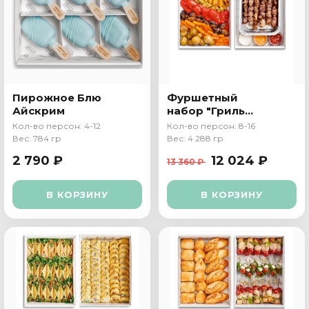
Пирожное Блю
Фуршетный
Айскрим
набор "Гриль
пати"
Кол-во персон: 4-12
Кол-во персон: 8-16
Вес: 784 гр
Вес: 4 288 гр
2 790 ₽
12 024 ₽
13 360 ₽
В КОРЗИНУ
В КОРЗИНУ