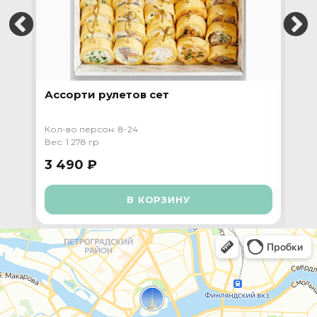
Ассорти рулетов сет
Пр
та
Кол-во персон: 8-24
Кол-
Вес: 1 278 гр
Вес:
3 490 ₽
3 
В КОРЗИНУ