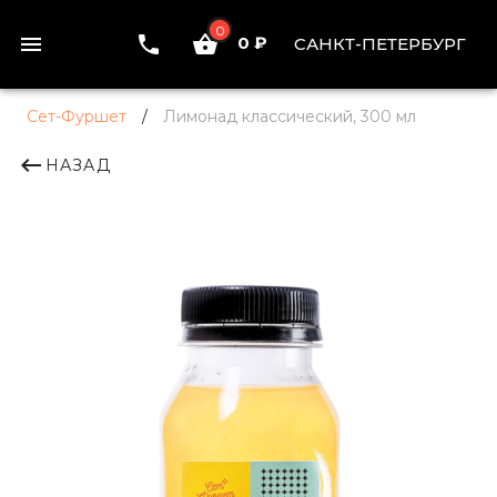
0
0 ₽
САНКТ-ПЕТЕРБУРГ
Сет-Фуршет
/
Лимонад классический, 300 мл
НАЗАД