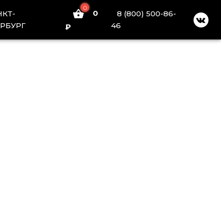
0
0
НКТ-
8 (800) 500-86-
РБУРГ
46
₽