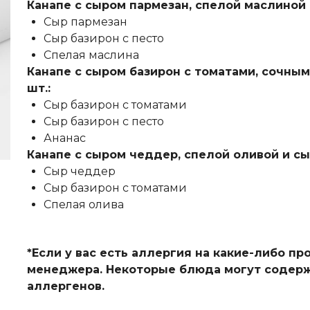
Канапе с сыром пармезан, спелой маслиной и
Сыр пармезан
Сыр базирон с песто
Спелая маслина
Канапе с сыром базирон с томатами, сочным 
шт.:
Сыр базирон с томатами
Сыр базирон с песто
Ананас
Канапе с сыром чеддер, спелой оливой и сыр
Сыр чеддер
Сыр базирон с томатами
Спелая олива
*Если у вас есть аллергия на какие-либо п
менеджера. Некоторые блюда могут содерж
аллергенов.