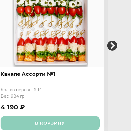
Канапе Ассорти №1
Кана
Кол-во персон: 6-14
Кол-во
Вес: 984 гр
Вес: 1 
4 190 ₽
3 79
В КОРЗИНУ