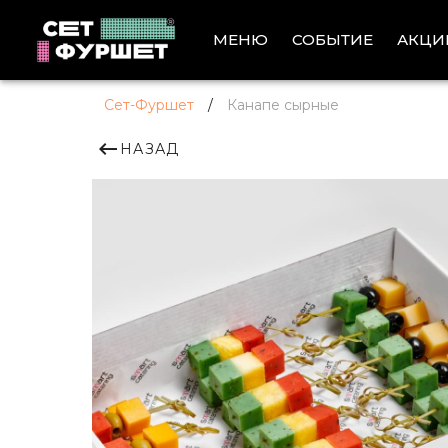
АКЦИ
МЕНЮ
СОБЫТИЕ
Сет-Фуршет
/
Канапе сырные
НАЗАД